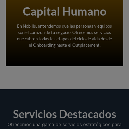
Pequeños proyectos que harán la diferencia.
Capital Humano
equipos con nuestros servicios especializados.
Optimiza tu gestión de talento y el potencial de tus
personas
En Nobilis, entendemos que las personas y equipos
Potencia a tus equipos y
son el corazón de tu negocio. Ofrecemos servicios
que cubren todas las etapas del ciclo de vida desde
el Onboarding hasta el Outplacement.
Servicios Destacados
Ofrecemos una gama de servicios estratégicos para