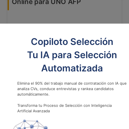
Online para UNO AFP
Transformación digital
UNO AFP enfrentaba un importante reto
Copiloto Selección
normativo debido a la entrada en vigor de la
Norma de Carácter General 327 (NCG 327), la
Tu IA para Selección
cual exigía implementar mecanismos para que los
afiliados pudieran retractarse de solicitudes
Automatizada
realizadas el mismo día, la administradora
necesitaba transformar urgentemente este
proceso manual en una solución digital accesible,
Elimina el 90% del trabajo manual de contratación con IA que
eficiente y auditable que permitiera a los
analiza CVs, conduce entrevistas y rankea candidatos
automáticamente.
afiliados ejercer su derecho al retracto sin
necesidad de acudir presencialmente a una
Transforma tu Proceso de Selección con Inteligencia
sucursal.
Artificial Avanzada
Ver más