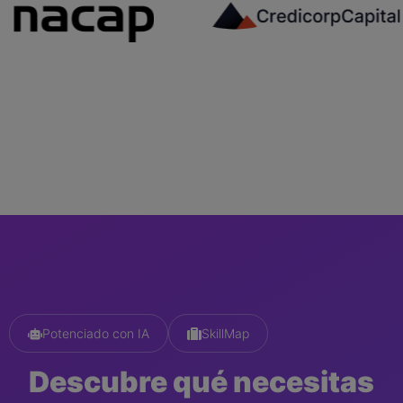
Potenciado
con IA
SkillMap
Descubre qué necesitas