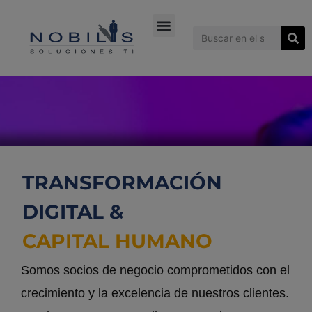
Naukowa kulturystyka:
British Journal of Sports Medicine -
https://bjsm.bmj.com/
najlepsza strona sprzedaży farmakologii -
kupic sterydy anaboliczn
Skutki uboczne AAS -
https://pmc.ncbi.nlm.nih.gov/articles/PMC78
Peter Attia Testosterone -
https://www.youtube.com/watch?v=0gB
TRANSFORMACIÓN
DIGITAL &
CAPITAL HUMANO
Somos socios de negocio comprometidos con el
crecimiento y la excelencia de nuestros clientes.