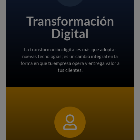
alturas.
Transformación
aprovechar su potencial para alcanzar nuevas
ayudarte a adoptar las nuevas tecnologías y
Digital
con soluciones a medida. Descubre cómo podemos
Impulsamos la evolución tecnológica de tu negocio
eficiencia de tu negocio
La transformación digital es más que adoptar
Mejora la velocidad y
nuevas tecnologías; es un cambio integral en la
forma en que tu empresa opera y entrega valor a
tus clientes.
Conoce Más