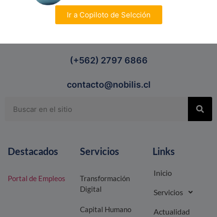
Ir a Copiloto de Selcción
(+562) 2797 6866
contacto@nobilis.cl
Destacados
Servicios
Links
Inicio
Portal de Empleos
Transformación
Digital
Servicios
Capital Humano
Actualidad