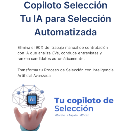
Copiloto Selección
contacto@nobilis.cl
Tu IA para Selección
Cordialmente,
Automatizada
El Equipo de Nobilis
Elimina el 90% del trabajo manual de contratación
con IA que analiza CVs, conduce entrevistas y
rankea candidatos automáticamente.
VOLVER AL INICIO
Transforma tu Proceso de Selección con Inteligencia
Artificial Avanzada