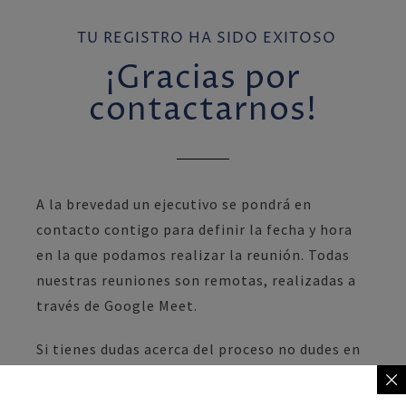
TU REGISTRO HA SIDO EXITOSO
¡Gracias por
contactarnos!
A la brevedad un ejecutivo se pondrá en
contacto contigo para definir la fecha y hora
en la que podamos realizar la reunión. Todas
nuestras reuniones son remotas, realizadas a
través de Google Meet.
Si tienes dudas acerca del proceso no dudes en
ponerte en contacto a través de nuestro
formulario de contacto o a través del correo