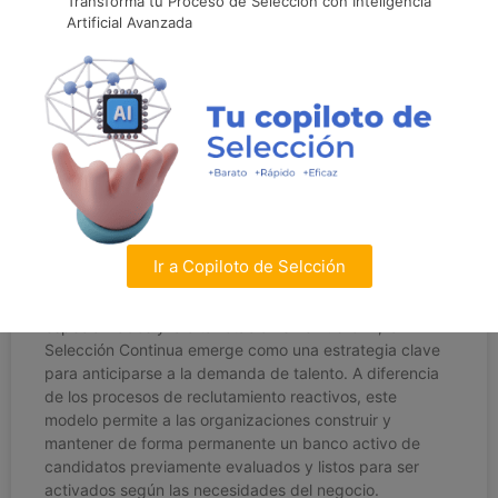
Transforma tu Proceso de Selección con Inteligencia
Artificial Avanzada
Selección Continua: estrategia de
Nobilis para anticiparse al talento
Ir a Copiloto de Selcción
En un escenario laboral marcado por la velocidad de los
cambios tecnológicos, la escasez de perfiles
especializados y la alta rotación en el rubro TI, la
Selección Continua emerge como una estrategia clave
para anticiparse a la demanda de talento. A diferencia
de los procesos de reclutamiento reactivos, este
modelo permite a las organizaciones construir y
mantener de forma permanente un banco activo de
candidatos previamente evaluados y listos para ser
activados según las necesidades del negocio.