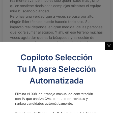
realmente avancen. No es solo quien “sabe más”, sino
quien sostiene decisiones complejas mientras el equipo
mira buscando claridad.
Pero hay una verdad que a veces se pasa por alto:
ningún líder técnico puede hacerlo todo solo. Su
impacto real depende, en gran medida, de las personas
que logra sumar al equipo. Y ahí, en ese terreno muchas
veces agotador que es la búsqueda y selección de
talento, herramientas como Copiloto de Selección
empiezan a cobrar un valor estratégico real.
Copiloto Selección
LEER MAS »
Tu IA para Selección
22/12/2025
Automatizada
Elimina el 90% del trabajo manual de contratación
CAPITAL HUMANO
con IA que analiza CVs, conduce entrevistas y
rankea candidatos automáticamente.