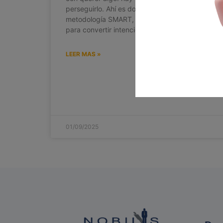
perseguirlo. Ahí es donde aparece la
metodología SMART, esa especie de brújula
para convertir intenciones en resultados.
LEER MAS »
01/09/2025