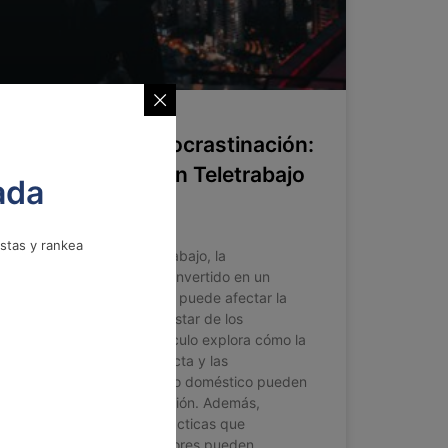
Conquista la Procrastinación:
Secretos para un Teletrabajo
ada
Eficiente.
istas y rankea
En el contexto del teletrabajo, la
procrastinación se ha convertido en un
desafío significativo que puede afectar la
productividad y el bienestar de los
colaboradores. Este artículo explora cómo la
falta de supervisión directa y las
distracciones del entorno doméstico pueden
fomentar la procrastinación. Además,
presenta estrategias prácticas que
empleadores y trabajadores pueden