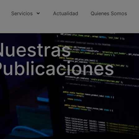
Servicios
Actualidad
Quienes Somos
e
32337/
1H94j5wQ
Nuestras
Publicaciones