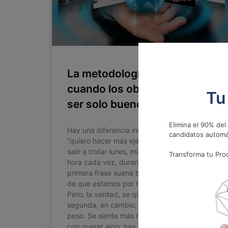
La metodología SMART:
cuando los objetivos dejan de
Tu
ser solo buenos deseos
Elimina el 90% del
Hay una diferencia inmensa entre decir
candidatos automá
“quiero hacer más ejercicio” y decir “voy a
salir a trotar lunes, miércoles y viernes, media
Transforma tu Proc
hora cada vez, durante el próximo mes”. La
primera frase suena bien. Da esa sensación
de que estamos por hacer algo importante.
Pero, la verdad, se queda en el aire. La
segunda, en cambio, tiene dirección, tiempo,
peso. Se siente más real. Y es que no basta
con querer algo: hay que saber cómo