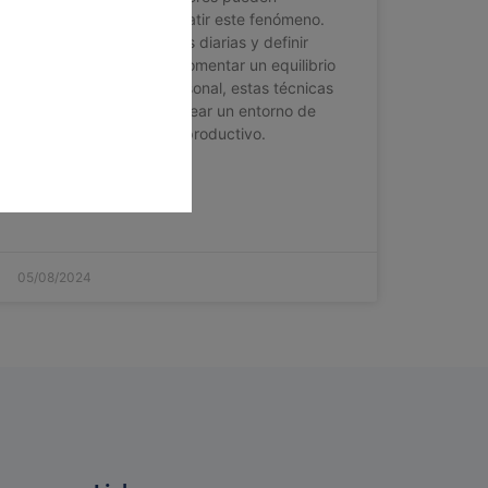
implementar para combatir este fenómeno.
Desde establecer rutinas diarias y definir
objetivos claros, hasta fomentar un equilibrio
entre trabajo y vida personal, estas técnicas
están diseñadas para crear un entorno de
trabajo más eficiente y productivo.
LEER MAS »
05/08/2024