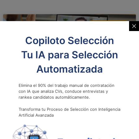
CAPITAL HUMANO
Copiloto Selección
Tu IA para Selección
Automatizada
Elimina el 90% del trabajo manual de contratación
con IA que analiza CVs, conduce entrevistas y
El poder de la marca personal y
rankea candidatos automáticamente.
cómo esto ayuda en una transición
Transforma tu Proceso de Selección con Inteligencia
laboral
Artificial Avanzada
Hoy en día, la marca personal ya no es solo cosa de
marketing o publicidad; se ha vuelto un aspecto clave