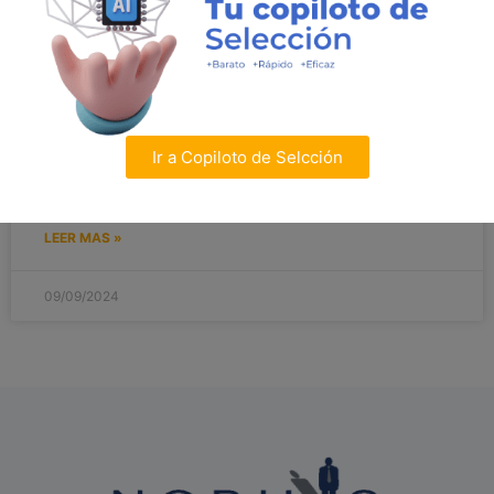
para manejar una carrera profesional. No importa en
qué trabajes, ya sea en tecnología, recursos humanos o
cualquier otro campo, tener una marca personal sólida
puede ser lo que marque la diferencia cuando decidas
hacer un cambio en tu carrera. Este texto busca
explorar cómo la marca personal influye en los cambios
Ir a Copiloto de Selcción
profesionales y de qué manera puede ayudarte a pasar
de un rol o industria a otro sin mayores tropiezos.
LEER MAS »
09/09/2024