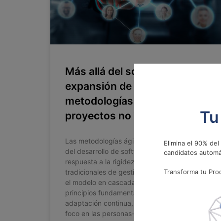
Más allá del software: la
expansión de las
metodologías ágiles a
Tu
proyectos no TI
Las metodologías ágiles nacieron en el seno
Elimina el 90% del
del desarrollo de software como una
candidatos automá
respuesta a la rigidez de los enfoques
tradicionales de gestión de proyectos, como
Transforma tu Proc
el modelo en cascada. Sin embargo, sus
principios fundamentales —colaboración,
adaptación continua, entrega incremental y
foco en las personas— no se limitan