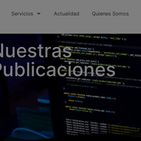
Servicios
Actualidad
Quienes Somos
e
32337/
1H94j5wQ
Nuestras
Publicaciones