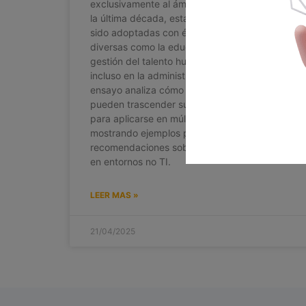
exclusivamente al ámbito de la tecnología. En
la última década, estas metodologías han
sido adoptadas con éxito en áreas tan
diversas como la educación, el marketing, la
gestión del talento humano, la arquitectura, e
incluso en la administración pública. Este
ensayo analiza cómo las metodologías ágiles
pueden trascender su origen tecnológico
para aplicarse en múltiples contextos,
mostrando ejemplos prácticos y entregando
recomendaciones sobre su implementación
en entornos no TI.
LEER MAS »
21/04/2025