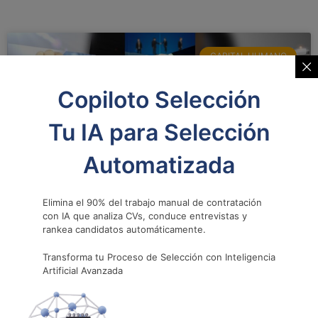
CAPITAL HUMANO
Copiloto Selección
Tu IA para Selección
Automatizada
Elimina el 90% del trabajo manual de contratación
con IA que analiza CVs, conduce entrevistas y
La metodología SMART: cuando los
rankea candidatos automáticamente.
objetivos dejan de ser solo buenos
Transforma tu Proceso de Selección con Inteligencia
deseos
Artificial Avanzada
Hay una diferencia inmensa entre decir “quiero hacer
más ejercicio” y decir “voy a salir a trotar lunes,