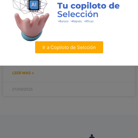
miércoles y viernes, media hora cada vez, durante el
próximo mes”. La primera frase suena bien. Da esa
sensación de que estamos por hacer algo importante.
Pero, la verdad, se queda en el aire. La segunda, en
cambio, tiene dirección, tiempo, peso. Se siente más
real. Y es que no basta con querer algo: hay que saber
cómo perseguirlo. Ahí es donde aparece la metodología
Ir a Copiloto de Selcción
SMART, esa especie de brújula para convertir
intenciones en resultados.
LEER MAS »
01/09/2025