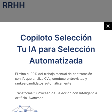
RRHH
CAPITAL HUMANO
Copiloto Selección
Tu IA para Selección
Automatizada
Elimina el 90% del trabajo manual de contratación
con IA que analiza CVs, conduce entrevistas y
rankea candidatos automáticamente.
Onboarding Digital: Adaptando la
Transforma tu Proceso de Selección con Inteligencia
Integración a la Era Tecnológica
Artificial Avanzada
El onboarding digital está transformando la manera en