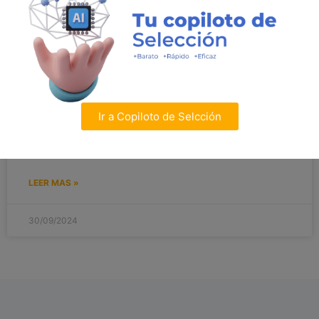
que las empresas integran a sus nuevos colaboradores,
especialmente en entornos remotos e híbridos. Este
enfoque optimiza la flexibilidad, reduce tiempos y
facilita el seguimiento detallado del progreso. En este
artículo, exploramos las herramientas y estrategias
clave para implementar un onboarding digital efectivo,
desde plataformas de aprendizaje en línea hasta la
Ir a Copiloto de Selcción
importancia de un mentor virtual. Descubre cómo
mejorar la experiencia de los nuevos empleados y
asegurar una integración exitosa y productiva.
LEER MAS »
30/09/2024