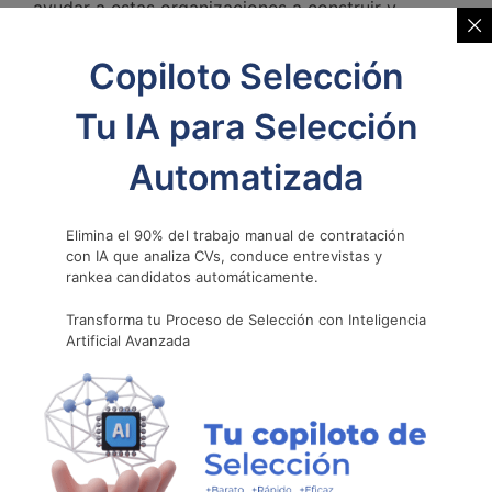
ayudar a estas organizaciones a construir y
comunicar su marca empleadora de manera
efectiva en el ámbito tecnológico. Nuestro
Copiloto Selección
enfoque se basa en destacar las oportunidades de
desarrollo, el ambiente de trabajo colaborativo y
Tu IA para Selección
la cultura de la innovación que ofrecen a los
profesionales de TI.
Automatizada
Proyectando la Marca
Elimina el 90% del trabajo manual de contratación
con IA que analiza CVs, conduce entrevistas y
Empleadora hacia el
rankea candidatos automáticamente.
Transforma tu Proceso de Selección con Inteligencia
Mercado
Artificial Avanzada
• Estrategia de Comunicación
: Una vez que se ha
construido una sólida Marca Empleadora
internamente, es hora de proyectarla hacia el
mercado. Esto se logra a través de una estrategia