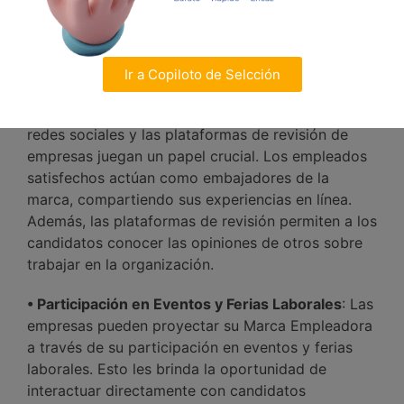
de comunicación clara y coherente. Esto incluye la
creación de contenido sobre la cultura de la
empresa, sus valores y las historias de los
empleados.
Ir a Copiloto de Selcción
• Redes Sociales y Plataformas de Revisión
: Las
redes sociales y las plataformas de revisión de
empresas juegan un papel crucial. Los empleados
satisfechos actúan como embajadores de la
marca, compartiendo sus experiencias en línea.
Además, las plataformas de revisión permiten a los
candidatos conocer las opiniones de otros sobre
trabajar en la organización.
• Participación en Eventos y Ferias Laborales
: Las
empresas pueden proyectar su Marca Empleadora
a través de su participación en eventos y ferias
laborales. Esto les brinda la oportunidad de
interactuar directamente con candidatos