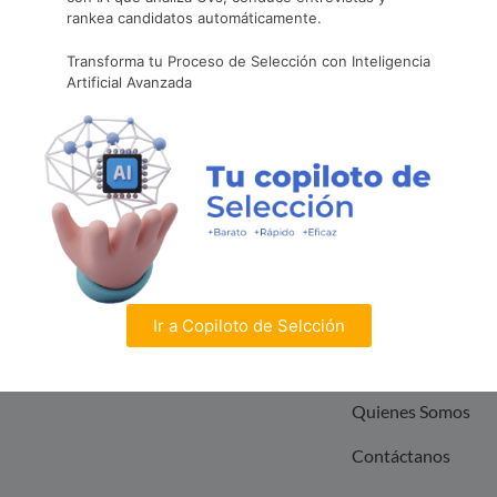
(+562) 2797 6866
rankea candidatos automáticamente.
Transforma tu Proceso de Selección con Inteligencia
contacto@nobilis.cl
Artificial Avanzada
Destacados
Servicios
Links
Inicio
Portal de Empleos
Transformación
Digital
Servicios
Ir a Copiloto de Selcción
Capital Humano
Actualidad
Quienes Somos
Contáctanos