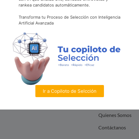
(+562) 2797 6866
rankea candidatos automáticamente.
Transforma tu Proceso de Selección con Inteligencia
contacto@nobilis.cl
Artificial Avanzada
Destacados
Servicios
Links
Inicio
Portal de Empleos
Transformación
Digital
Servicios
Ir a Copiloto de Selcción
Capital Humano
Actualidad
Quienes Somos
Contáctanos