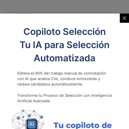
CAPITAL HUMANO
Copiloto Selección
Tu IA para Selección
Automatizada
Elimina el 90% del trabajo manual de contratación
con IA que analiza CVs, conduce entrevistas y
rankea candidatos automáticamente.
Liderar con propósito en entornos
Transforma tu Proceso de Selección con Inteligencia
tradicionales: el desafío de
Artificial Avanzada
transformar desde dentro
Hoy más que nunca, liderar bien no trata solo de tomar
decisiones o dar órdenes. Liderar, de verdad, implica