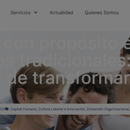
Servicios
Actualidad
Quienes Somos
e
32337/
 con propósito 
1H94j5wQ
s tradicionales:
o de transforma
2025
Capital Humano
,
Cultura Laboral e Innovación
,
Desarrollo Organizacional