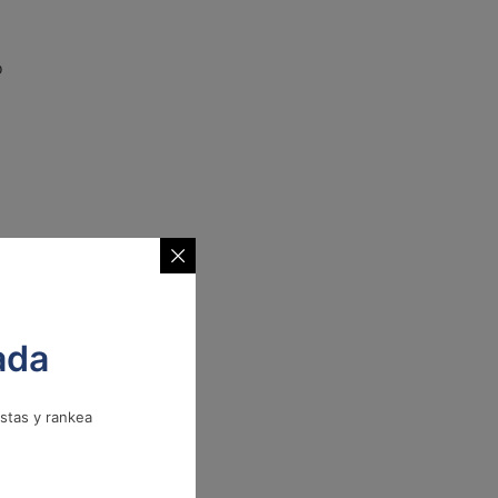
o
ada
istas y rankea