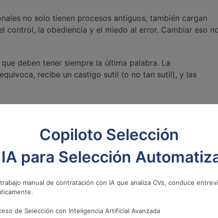
ionales no solo tienen procesos antiguos, también cargan
 control, la obediencia y el miedo al error. Cambiar eso n
n que deben tener siempre la última palabra. La
equivoca, recibe un castigo sutil (o no tan sutil), y las
liderar desde otro lugar? Lo más probable es que choque
l, sino porque está remando contra corriente. Y es ahí
Copiloto Selección
atrones profundamente instalados, no solo en la
 IA para Selección Automatiz
os que enfrentan los nuevos
 trabajo manual de contratación con IA que analiza CVs, conduce entrev
ticamente.
eso de Selección con Inteligencia Artificial Avanzada