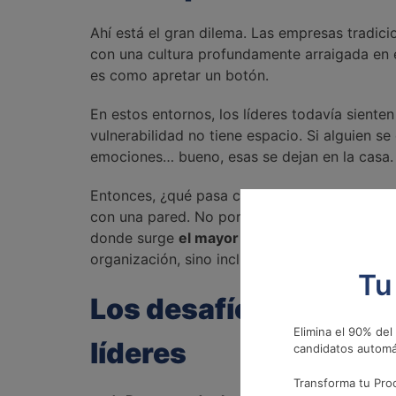
Ahí está el gran dilema. Las empresas tradic
con una cultura profundamente arraigada en el
es como apretar un botón.
En estos entornos, los líderes todavía siente
vulnerabilidad no tiene espacio. Si alguien se 
emociones… bueno, esas se dejan en la casa.
Entonces, ¿qué pasa cuando alguien intenta 
con una pared. No porque lo esté haciendo ma
donde surge
el mayor desafío
: romper con p
organización, sino incluso en uno mismo.
Tu
Los desafíos concret
Elimina el 90% del
líderes
candidatos automá
Transforma tu Proc