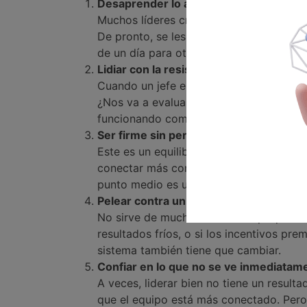
Desaprender lo aprendido
Muchos líderes crecieron profesionalme
De pronto, se les pide ser empáticos, m
de un día para otro. A veces, hay que 
Lidiar con la resistencia (y el esceptic
Cuando un jefe empieza a actuar diferen
¿Nos va a evaluar igual?”. El cambio gen
funcionando como antes.
Ser firme sin perder la cercanía
Este es un equilibrio difícil. Ser cercan
conectar más con las personas, puede su
punto medio es un arte.
Pelear contra un sistema que aún no 
No sirve de mucho liderar con propósito
resultados fríos, o si los incentivos pre
sistema también tiene que cambiar.
Confiar en lo que no se ve inmediatam
A veces, liderar bien no tiene un resul
que el equipo está más conectado. Pero