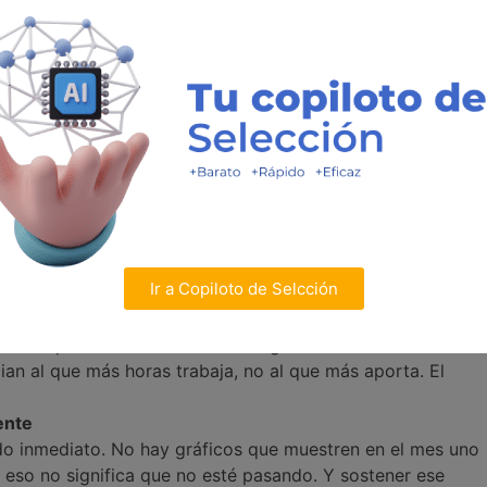
nte siendo “duros”, porque así era como se ganaba respeto
ostrar emociones, dar espacio… Y claro, eso no se aprende
desarmarse un poco.
ismo)
te, la reacción puede ser: “¿Qué le pasó? ¿Está actuando?
era ruido, sobre todo si el resto de la empresa sigue
o no significa decir que sí a todo. Pero cuando uno intenta
rgir el temor de que se pierda autoridad. Encontrar ese
Ir a Copiloto de Selcción
acompaña
 si los procesos de evaluación siguen midiendo solo
mian al que más horas trabaja, no al que más aporta. El
ente
tado inmediato. No hay gráficos que muestren en el mes uno
 eso no significa que no esté pasando. Y sostener ese