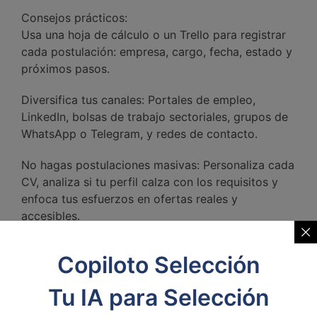
Consejos prácticos:
Usa una hoja de cálculo o un Trello para registrar
cada postulación: empresa, cargo, fecha, estado y
próximos pasos.
Diversifica tus canales: Portales de empleo,
LinkedIn, bolsas de trabajo sectoriales, grupos de
WhatsApp o Telegram, y redes de contacto.
No hagas postulaciones masivas: Personaliza cada
CV, analiza si tu perfil calza con los requisitos y
enfoca tus esfuerzos en ofertas reales y
accesibles.
La entrevista como
Copiloto Selección
momento decisivo
Tu IA para Selección