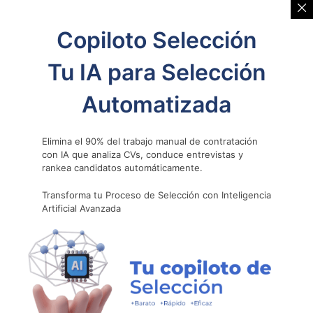
implementación de tecnologías avanzadas es una
pieza clave en el éxito de los proyectos de Nobilis.
Copiloto Selección
Estas habilidades aseguran que la empresa
continúe siendo un referente en el sector
Tu IA para Selección
tecnológico.
Automatizada
Innovación y
Elimina el 90% del trabajo manual de contratación
colaboración: la esencia
con IA que analiza CVs, conduce entrevistas y
rankea candidatos automáticamente.
de Nobilis
Transforma tu Proceso de Selección con Inteligencia
Artificial Avanzada
Los proyectos que Nobilis desarrolla están
respaldados por plataformas de colaboración
modernas como Slack y GitLab, que optimizan la
gestión del trabajo y fomentan la creatividad y
eficiencia en cada etapa. Estas herramientas
reflejan el compromiso de la empresa con la