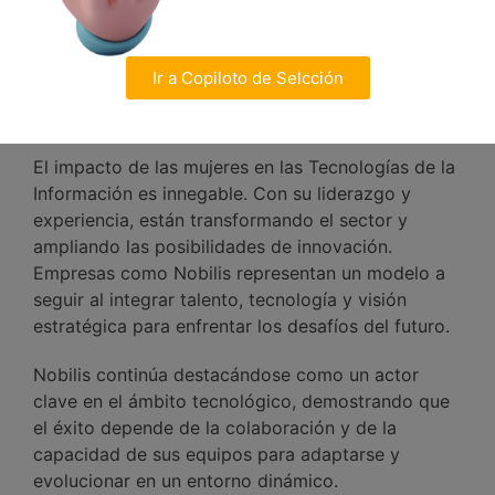
excelencia en la ejecución y la integración del
talento de sus equipos.
Ir a Copiloto de Selcción
Hacia el futuro de las TI
El impacto de las mujeres en las Tecnologías de la
Información es innegable. Con su liderazgo y
experiencia, están transformando el sector y
ampliando las posibilidades de innovación.
Empresas como Nobilis representan un modelo a
seguir al integrar talento, tecnología y visión
estratégica para enfrentar los desafíos del futuro.
Nobilis continúa destacándose como un actor
clave en el ámbito tecnológico, demostrando que
el éxito depende de la colaboración y de la
capacidad de sus equipos para adaptarse y
evolucionar en un entorno dinámico.