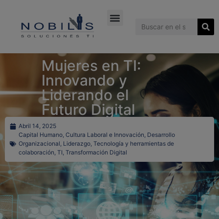
Naukowa kulturystyka:
British Journal of Sports Medicine -
https://bjsm.bmj.com/
najlepsza strona sprzedaży farmakologii -
kupic sterydy anaboliczn
Skutki uboczne AAS -
https://pmc.ncbi.nlm.nih.gov/articles/PMC78
Peter Attia Testosterone -
https://www.youtube.com/watch?v=0gB
Mujeres en TI:
Innovando y
Liderando el
Futuro Digital
Abril 14, 2025
Capital Humano
,
Cultura Laboral e Innovación
,
Desarrollo
Organizacional
,
Liderazgo
,
Tecnología y herramientas de
colaboración
,
TI
,
Transformación Digital